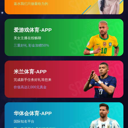
留言给我们
LEAVE US A MESSAGE
填写您的联系方式，我们将在一个工作日内及时与您取得联系，尽快
解决您提出的问题。
微信